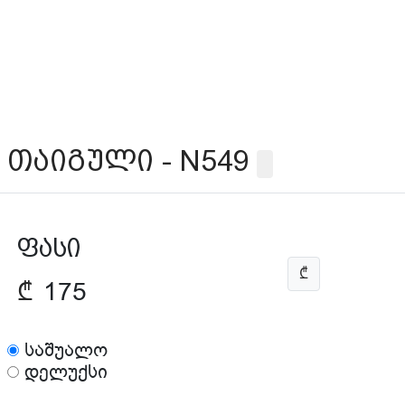
თაიგული - N549
ფასი
₾
₾
175
საშუალო
დელუქსი